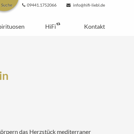
Suche
09441.1752066
info@hifi-liebl.de
pirituosen
HiFi
Kontakt
in
örpern das Herzstück mediterraner