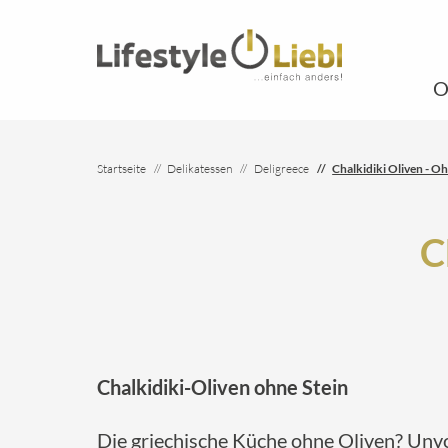
O
Startseite
Delikatessen
Deligreece
Chalkidiki Oliven - O
C
Chalkidiki-Oliven ohne Stein
Die griechische Küche ohne Oliven? Unv