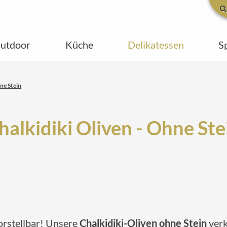
utdoor
Küche
Delikatessen
S
hne Stein
halkidiki Oliven - Ohne Ste
orstellbar! Unsere
Chalkidiki-Oliven ohne Stein
verk