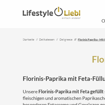
O
Startseite
Delikatessen
Deligreece
Florinis Paprika - Mit 
Flo
Florinis-Paprika mit Feta-Fül
Unsere
Florinis-Paprika mit Feta gefüllt
fleischigen und aromatischen Paprikascho
besonderen Fetacreme und Gewürzen gefül