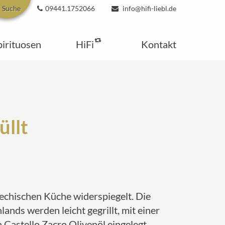
Suche
09441.1752066
info@hifi-liebl.de
pirituosen
HiFi
Kontakt
üllt
riechischen Küche widerspiegelt. Die
nds werden leicht gegrillt, mit einer
Castello Zacro Olivenöl eingelegt.