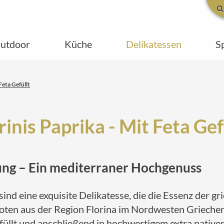
utdoor
Küche
Delikatessen
S
Feta Gefüllt
rinis Paprika - Mit Feta Gef
lung – Ein mediterraner Hochgenuss
sind eine exquisite Delikatesse, die die Essenz der g
ten aus der Region Florina im Nordwesten Griechenla
lt und anschließend in hochwertigem extra nativen 