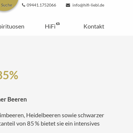
Suche
09441.1752066
info@hifi-liebl.de
pirituosen
HiFi
Kontakt
 85%
her Beeren
Himbeeren, Heidelbeeren sowie schwarzer
eil von 85 % bietet sie ein intensives