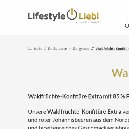
O
Startseite
Delikatessen
Deligreece
Waldfrüchte Konfitür
Wal
Waldfrüchte-Konfitüre Extra mit 85 % F
Unsere
Waldfrüchte-Konfitüre Extra
ve
und roter Johannisbeeren aus dem Norden
und facettenreiches Geschmackserlebnis,