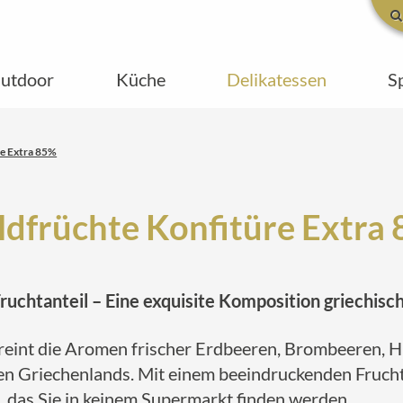
utdoor
Küche
Delikatessen
S
e Extra 85%
dfrüchte Konfitüre Extra
ruchtanteil – Eine exquisite Komposition griechisc
reint die Aromen frischer Erdbeeren, Brombeeren, 
 Griechenlands. Mit einem beeindruckenden Fruchtant
 das Sie in keinem Supermarkt finden werden.