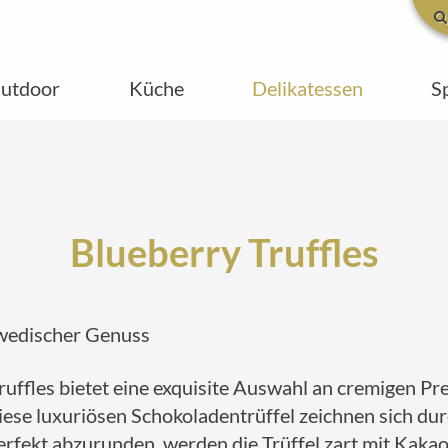
utdoor
Küche
Delikatessen
S
Blueberry Truffles
chwedischer Genuss
ffles bietet eine exquisite Auswahl an cremigen Pre
ese luxuriösen Schokoladentrüffel zeichnen sich durc
fekt abzurunden, werden die Trüffel zart mit Kakaop