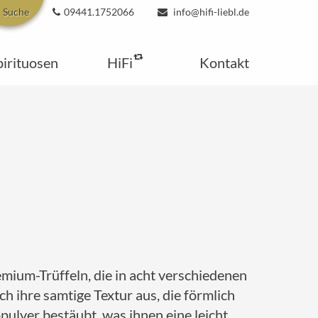
Suche
09441.1752066
info@hifi-liebl.de
pirituosen
HiFi
Kontakt
mium-Trüffeln, die in acht verschiedenen
h ihre samtige Textur aus, die förmlich
ulver bestäubt, was ihnen eine leicht