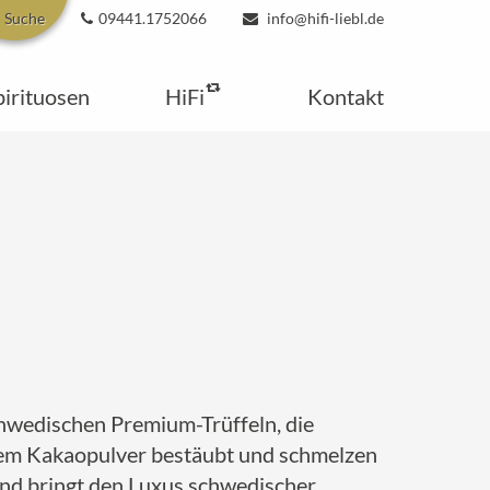
Suche
09441.1752066
info@hifi-liebl.de
pirituosen
HiFi
Kontakt
chwedischen Premium-Trüffeln, die
stem Kakaopulver bestäubt und schmelzen
 und bringt den Luxus schwedischer