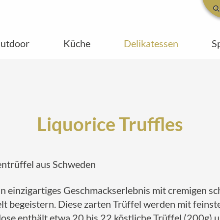
utdoor
Küche
Delikatessen
S
Liquorice Truffles
entrüffel aus Schweden
ein einzigartiges Geschmackserlebnis mit cremigen s
t begeistern. Diese zarten Trüffel werden mit fein
dose enthält etwa 20 bis 22 köstliche Trüffel (200g)