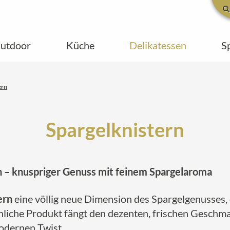
utdoor
Küche
Delikatessen
S
ern
Spargelknistern
 – knuspriger Genuss mit feinem Spargelaroma
ern
eine völlig neue Dimension des Spargelgenusses, 
liche Produkt fängt den dezenten, frischen Geschmac
odernen Twist.