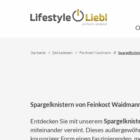
O
Startseite
Delikatessen
Feinkost Waidmann
Spargelknist
Spargelknistern von Feinkost Waidmann
Entdecken Sie mit unserem
Spargelknist
miteinander vereint. Dieses außergewöhn
knuspriger Form einen faszinierenden, m