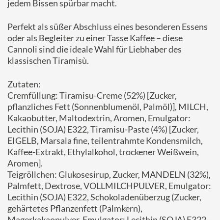
jedem Bissen spürbar macht.
Perfekt als süßer Abschluss eines besonderen Essens
oder als Begleiter zu einer Tasse Kaffee – diese
Cannoli sind die ideale Wahl für Liebhaber des
klassischen Tiramisù.
Zutaten:
Cremfüllung: Tiramisu-Creme (52%) [Zucker,
pflanzliches Fett (Sonnenblumenöl, Palmöl)], MILCH,
Kakaobutter, Maltodextrin, Aromen, Emulgator:
Lecithin (SOJA) E322, Tiramisu-Paste (4%) [Zucker,
EIGELB, Marsala fine, teilentrahmte Kondensmilch,
Kaffee-Extrakt, Ethylalkohol, trockener Weißwein,
Aromen].
Teigröllchen: Glukosesirup, Zucker, MANDELN (32%),
Palmfett, Dextrose, VOLLMILCHPULVER, Emulgator:
Lecithin (SOJA) E322, Schokoladenüberzug (Zucker,
gehärtetes Pflanzenfett (Palmkern),
Magerkakaopulver, Emulgator: Lecithin (SOJA) E322 -