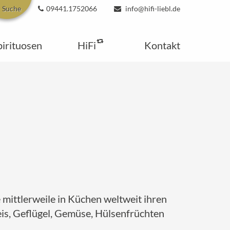
Suche
09441.1752066
info@hifi-liebl.de
pirituosen
HiFi
Kontakt
 mittlerweile in Küchen weltweit ihren
eis, Geflügel, Gemüse, Hülsenfrüchten