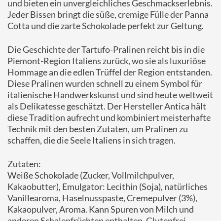
und bieten ein unvergleichliches Geschmackserlebnis.
Jeder Bissen bringt die süße, cremige Fülle der Panna
Cotta und die zarte Schokolade perfekt zur Geltung.
Die Geschichte der Tartufo-Pralinen reicht bis in die
Piemont-Region Italiens zurück, wo sie als luxuriöse
Hommage an die edlen Trüffel der Region entstanden.
Diese Pralinen wurden schnell zu einem Symbol für
italienische Handwerkskunst und sind heute weltweit
als Delikatesse geschätzt. Der Hersteller Antica hält
diese Tradition aufrecht und kombiniert meisterhafte
Technik mit den besten Zutaten, um Pralinen zu
schaffen, die die Seele Italiens in sich tragen.
Zutaten:
Weiße Schokolade (Zucker, Vollmilchpulver,
Kakaobutter), Emulgator: Lecithin (Soja), natürliches
Vanillearoma, Haselnusspaste, Cremepulver (3%),
Kakaopulver, Aroma. Kann Spuren von Milch und
anderen Schalenfrüchten enthalten. Glutenfrei.