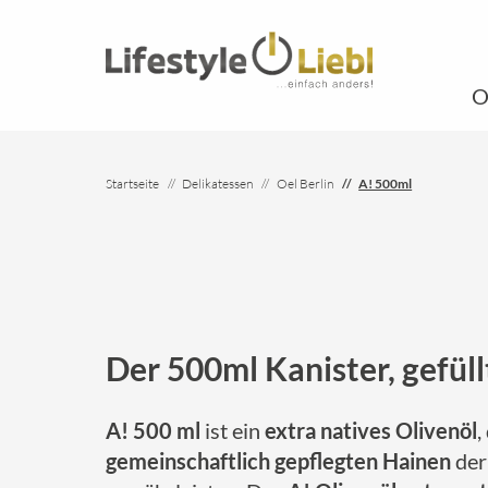
O
Startseite
Delikatessen
Oel Berlin
A! 500ml
Der 500ml Kanister, gefül
A! 500 ml
ist ein
extra natives Olivenöl
,
gemeinschaftlich gepflegten Hainen
der