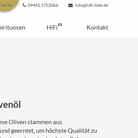
Suche
09441.1752066
info@hifi-liebl.de
pirituosen
HiFi
Kontakt
ivenöl
ese Oliven stammen aus
und geerntet, um höchste Qualität zu