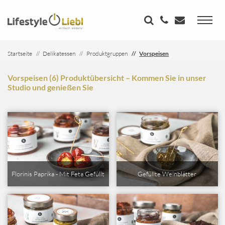
Startseite
Delikatessen
Produktgruppen
Vorspeisen
Vorspeisen (6) Produktübersicht – Kommen Sie in unser
Studio und genießen Sie
Florinis Paprika - Mit Feta Gefüllt
Gefüllte Weinblätter