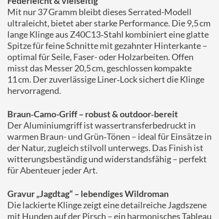
Federleicht & vielseitig
Mit nur 37 Gramm bleibt dieses Serrated-Modell
ultraleicht, bietet aber starke Performance. Die 9,5 cm
lange Klinge aus Z40C13‑Stahl kombiniert eine glatte
Spitze für feine Schnitte mit gezahnter Hinterkante –
optimal für Seile, Faser- oder Holzarbeiten. Offen
misst das Messer 20,5 cm, geschlossen kompakte
11 cm. Der zuverlässige Liner‑Lock sichert die Klinge
hervorragend.
Braun‑Camo-Griff – robust & outdoor‑bereit
Der Aluminiumgriff ist wassertransferbedruckt in
warmen Braun- und Grün‑Tönen – ideal für Einsätze in
der Natur, zugleich stilvoll unterwegs. Das Finish ist
witterungsbeständig und widerstandsfähig – perfekt
für Abenteuer jeder Art.
Gravur „Jagdtag“ – lebendiges Wildroman
Die lackierte Klinge zeigt eine detailreiche Jagdszene
mit Hunden auf der Pirsch – ein harmonisches Tableau