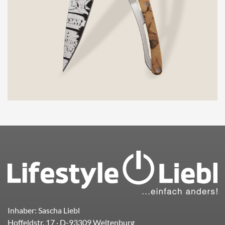
Inhaber: Sascha Liebl
Hoffeldstr. 17
· D-
93309
Weltenburg