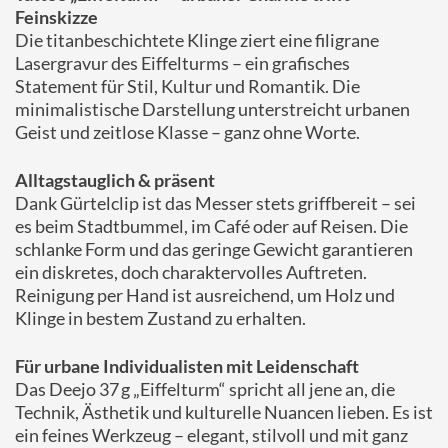
Feinskizze
Die titanbeschichtete Klinge ziert eine filigrane
Lasergravur des Eiffelturms – ein grafisches
Statement für Stil, Kultur und Romantik. Die
minimalistische Darstellung unterstreicht urbanen
Geist und zeitlose Klasse – ganz ohne Worte.
Alltagstauglich & präsent
Dank Gürtelclip ist das Messer stets griffbereit – sei
es beim Stadtbummel, im Café oder auf Reisen. Die
schlanke Form und das geringe Gewicht garantieren
ein diskretes, doch charaktervolles Auftreten.
Reinigung per Hand ist ausreichend, um Holz und
Klinge in bestem Zustand zu erhalten.
Für urbane Individualisten mit Leidenschaft
Das Deejo 37 g „Eiffelturm“ spricht all jene an, die
Technik, Ästhetik und kulturelle Nuancen lieben. Es ist
ein feines Werkzeug – elegant, stilvoll und mit ganz