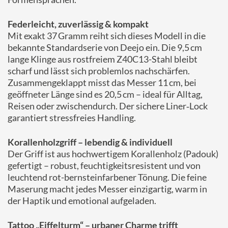
Federleicht, zuverlässig & kompakt
Mit exakt 37 Gramm reiht sich dieses Modell in die
bekannte Standardserie von Deejo ein. Die 9,5 cm
lange Klinge aus rostfreiem Z40C13-Stahl bleibt
scharf und lässt sich problemlos nachschärfen.
Zusammengeklappt misst das Messer 11 cm, bei
geöffneter Länge sind es 20,5 cm – ideal für Alltag,
Reisen oder zwischendurch. Der sichere Liner‑Lock
garantiert stressfreies Handling.
Korallenholzgriff – lebendig & individuell
Der Griff ist aus hochwertigem Korallenholz (Padouk)
gefertigt – robust, feuchtigkeitsresistent und von
leuchtend rot-bernsteinfarbener Tönung. Die feine
Maserung macht jedes Messer einzigartig, warm in
der Haptik und emotional aufgeladen.
Tattoo „Eiffelturm“ – urbaner Charme trifft