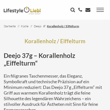
Startseite
Küche
Deejo
Korallenholz / Eiffelturm
Korallenholz / Eiffelturm
Deejo 37g – Korallenholz
„Eiffelturm“
Ein filigranes Taschenmesser, das Eleganz,
Symbolkraft und technische Präzision auf ein
Minimum reduziert: Das Deejo 37 g „Eiffelturm“ mit
Griff aus warmem Korallenholz trägt die feine
Silhouette des legendären Wahrzeichens – ein
stilvoller Ausdruck für Ästheten mit Sinn für feine
Formensprachen.