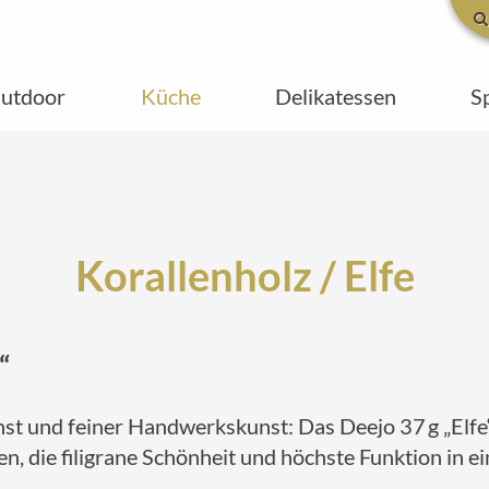
utdoor
Küche
Delikatessen
S
Korallenholz / Elfe
“
t und feiner Handwerkskunst: Das Deejo 37 g „Elfe“ m
en, die filigrane Schönheit und höchste Funktion in 