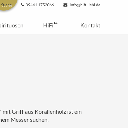
Suche
09441.1752066
info@hifi-liebl.de
pirituosen
HiFi
Kontakt
it Griff aus Korallenholz ist ein
einem Messer suchen.