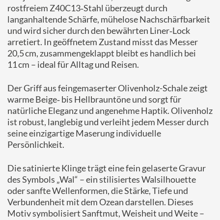
rostfreiem Z40C13‑Stahl überzeugt durch
langanhaltende Schärfe, mühelose Nachschärfbarkeit
und wird sicher durch den bewährten Liner‑Lock
arretiert. In geöffnetem Zustand misst das Messer
20,5 cm, zusammengeklappt bleibt es handlich bei
11 cm – ideal für Alltag und Reisen.
Der Griff aus feingemaserter Olivenholz-Schale zeigt
warme Beige‑ bis Hellbrauntöne und sorgt für
natürliche Eleganz und angenehme Haptik. Olivenholz
ist robust, langlebig und verleiht jedem Messer durch
seine einzigartige Maserung individuelle
Persönlichkeit.
Die satinierte Klinge trägt eine fein gelaserte Gravur
des Symbols „Wal“ – ein stilisiertes Walsilhouette
oder sanfte Wellenformen, die Stärke, Tiefe und
Verbundenheit mit dem Ozean darstellen. Dieses
Motiv symbolisiert Sanftmut, Weisheit und Weite –