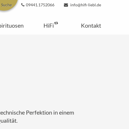
Suche
09441.1752066
info@hifi-liebl.de
pirituosen
HiFi
Kontakt
echnische Perfektion in einem
alität.