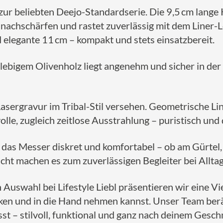
ur beliebten Deejo-Standardserie. Die 9,5 cm lange
os nachschärfen und rastet zuverlässig mit dem Liner
elegante 11 cm – kompakt und stets einsatzbereit.
ebigem Olivenholz liegt angenehm und sicher in der H
n Lasergravur im Tribal-Stil versehen. Geometrische 
le, zugleich zeitlose Ausstrahlung – puristisch und 
ch das Messer diskret und komfortabel – ob am Gürtel,
icht machen es zum zuverlässigen Begleiter bei Allta
 Auswahl bei Lifestyle Liebl präsentieren wir eine V
en und in die Hand nehmen kannst. Unser Team berät d
sst – stilvoll, funktional und ganz nach deinem Gesc