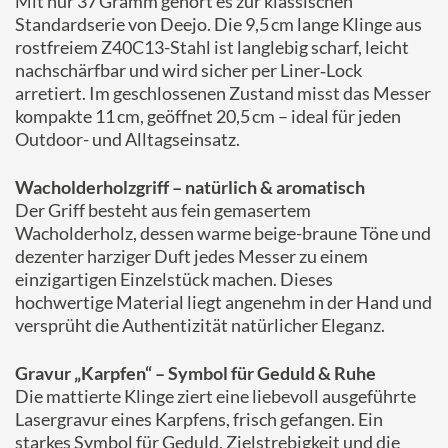
Mit nur 37 Gramm gehört es zur klassischen
Standardserie von Deejo. Die 9,5 cm lange Klinge aus
rostfreiem Z40C13-Stahl ist langlebig scharf, leicht
nachschärfbar und wird sicher per Liner‑Lock
arretiert. Im geschlossenen Zustand misst das Messer
kompakte 11 cm, geöffnet 20,5 cm – ideal für jeden
Outdoor- und Alltagseinsatz.
Wacholderholzgriff – natürlich & aromatisch
Der Griff besteht aus fein gemasertem
Wacholderholz, dessen warme beige-braune Töne und
dezenter harziger Duft jedes Messer zu einem
einzigartigen Einzelstück machen. Dieses
hochwertige Material liegt angenehm in der Hand und
versprüht die Authentizität natürlicher Eleganz.
Gravur „Karpfen“ – Symbol für Geduld & Ruhe
Die mattierte Klinge ziert eine liebevoll ausgeführte
Lasergravur eines Karpfens, frisch gefangen. Ein
starkes Symbol für Geduld, Zielstrebigkeit und die