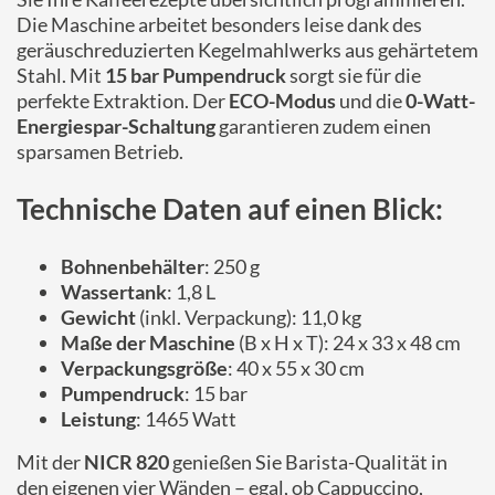
Die Maschine arbeitet besonders leise dank des
geräuschreduzierten Kegelmahlwerks aus gehärtetem
Stahl. Mit
15 bar Pumpendruck
sorgt sie für die
perfekte Extraktion. Der
ECO-Modus
und die
0-Watt-
Energiespar-Schaltung
garantieren zudem einen
sparsamen Betrieb.
Technische Daten auf einen Blick:
Bohnenbehälter
: 250 g
Wassertank
: 1,8 L
Gewicht
(inkl. Verpackung): 11,0 kg
Maße der Maschine
(B x H x T): 24 x 33 x 48 cm
Verpackungsgröße
: 40 x 55 x 30 cm
Pumpendruck
: 15 bar
Leistung
: 1465 Watt
Mit der
NICR 820
genießen Sie Barista-Qualität in
den eigenen vier Wänden – egal, ob Cappuccino,