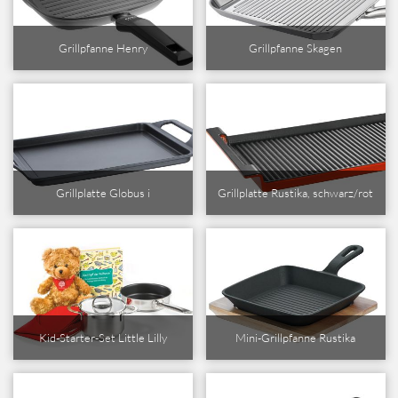
Grillpfanne Henry
Grillpfanne Skagen
Grillplatte Globus i
Grillplatte Rustika, schwarz/rot
Kid-Starter-Set Little Lilly
Mini-Grillpfanne Rustika