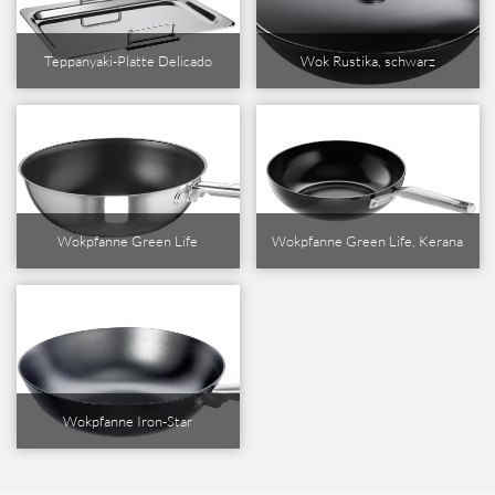
Teppanyaki-Platte Delicado
Wok Rustika, schwarz
Wokpfanne Green Life
Wokpfanne Green Life, Kerana
Wokpfanne Iron-Star