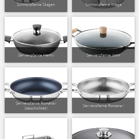
Schmorpfanne Skagen
Schmorpfanne Wega
Servierpfanne Henry
Servierpfanne John
Servierpfanne Romana i
Servierpfanne Romana i
(beschichtet)