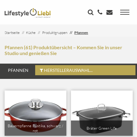
Startseite
Küche
Produktgruppen
Pfannen
Pfannen (61) Produktübersicht – Kommen Sie in unser
Studio und genießen Sie
PFANNEN
HERSTELLERAUSWAHL...
Bauernpfanne Rustika, schwarz /
Bräter Green Life
rot