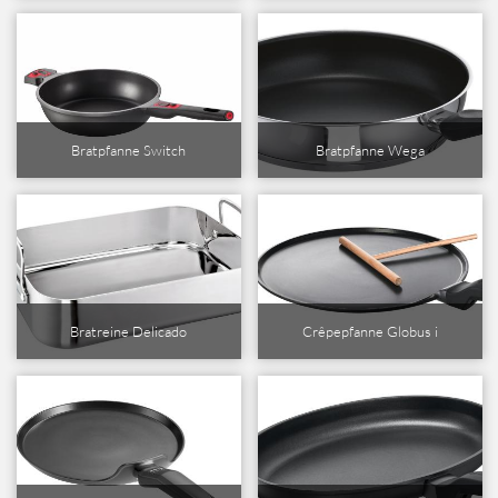
Bratpfanne Switch
Bratpfanne Wega
Bratreine Delicado
Crêpepfanne Globus i