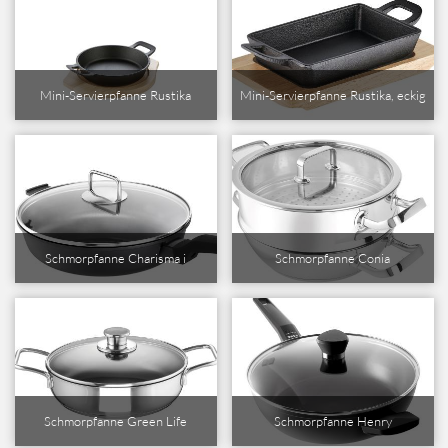
Mini-Servierpfanne Rustika
Mini-Servierpfanne Rustika, eckig
Schmorpfanne Charisma i
Schmorpfanne Conia
Schmorpfanne Green Life
Schmorpfanne Henry