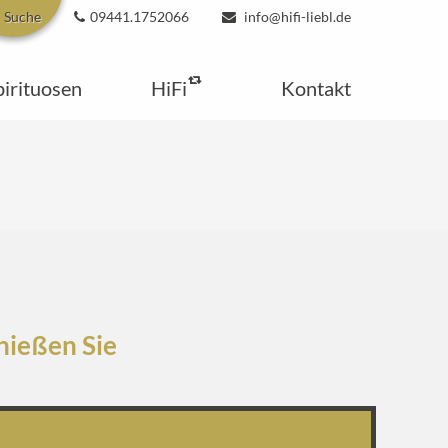
Suche
09441.1752066
info@hifi-liebl.de
pirituosen
HiFi
Kontakt
nießen Sie