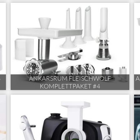
S
ANKARSRUM FLEISCHWOLF
A
KOMPLETTPAKET #4