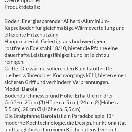
Ofen empfohlen.
Produktdetails:
Boden: Energiesparender Allherd-Aluminium-
Kapselboden für gleichmäßige Wärmeverteilung und
effiziente Hitzenutzung.
Hauptmaterial: Gefertigt aus hochwertigem
rostfreiem Edelstahl 18/10, bietet die Pfanne eine
dauerhafte Leistungsfähigkeit und ist leicht zu
reinigen.
Griffe: Die wärmeisolierenden Kunststoffgriffe
bleiben während des Kochvorgangs kühl, bieten einen
sicheren Griff und verhindern Verbrennungen.
Model: Barola
Bodendurchmesser und Höhe: Erhältlich in drei
Größen: 20 cm Ø (Höhe ca. 5 cm), 24 cm Ø (Höhe ca.
5,5 cm), 28 cm Ø (Höhe ca. 5,5 cm).
Die Bratpfanne Barola ist ein Paradebeispiel für
moderne Kochtechnologie, die Design, Funktionalität
und Langlebigkeit in einem Küchenutensil vereint.