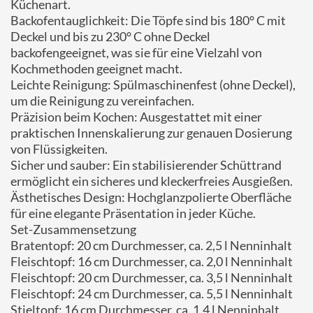
Küchenart.
Backofentauglichkeit: Die Töpfe sind bis 180° C mit
Deckel und bis zu 230° C ohne Deckel
backofengeeignet, was sie für eine Vielzahl von
Kochmethoden geeignet macht.
Leichte Reinigung: Spülmaschinenfest (ohne Deckel),
um die Reinigung zu vereinfachen.
Präzision beim Kochen: Ausgestattet mit einer
praktischen Innenskalierung zur genauen Dosierung
von Flüssigkeiten.
Sicher und sauber: Ein stabilisierender Schüttrand
ermöglicht ein sicheres und kleckerfreies Ausgießen.
Ästhetisches Design: Hochglanzpolierte Oberfläche
für eine elegante Präsentation in jeder Küche.
Set-Zusammensetzung
Bratentopf: 20 cm Durchmesser, ca. 2,5 l Nenninhalt
Fleischtopf: 16 cm Durchmesser, ca. 2,0 l Nenninhalt
Fleischtopf: 20 cm Durchmesser, ca. 3,5 l Nenninhalt
Fleischtopf: 24 cm Durchmesser, ca. 5,5 l Nenninhalt
Stieltopf: 16 cm Durchmesser, ca. 1,4 l Nenninhalt