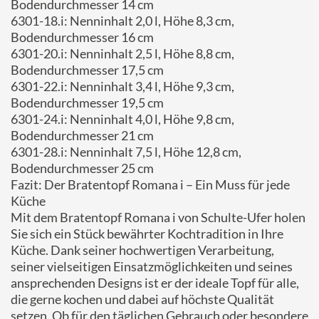
Bodendurchmesser 14 cm
6301-18.i: Nenninhalt 2,0 l, Höhe 8,3 cm,
Bodendurchmesser 16 cm
6301-20.i: Nenninhalt 2,5 l, Höhe 8,8 cm,
Bodendurchmesser 17,5 cm
6301-22.i: Nenninhalt 3,4 l, Höhe 9,3 cm,
Bodendurchmesser 19,5 cm
6301-24.i: Nenninhalt 4,0 l, Höhe 9,8 cm,
Bodendurchmesser 21 cm
6301-28.i: Nenninhalt 7,5 l, Höhe 12,8 cm,
Bodendurchmesser 25 cm
Fazit: Der Bratentopf Romana i – Ein Muss für jede
Küche
Mit dem Bratentopf Romana i von Schulte-Ufer holen
Sie sich ein Stück bewährter Kochtradition in Ihre
Küche. Dank seiner hochwertigen Verarbeitung,
seiner vielseitigen Einsatzmöglichkeiten und seines
ansprechenden Designs ist er der ideale Topf für alle,
die gerne kochen und dabei auf höchste Qualität
setzen. Ob für den täglichen Gebrauch oder besondere