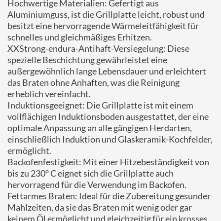
Hochwertige Materialien: Gefertigt aus
Aluminiumguss, ist die Grillplatte leicht, robust und
besitzt eine hervorragende Wärmeleitfähigkeit für
schnelles und gleichmäßiges Erhitzen.
XXStrong-endura-Antihaft-Versiegelung: Diese
spezielle Beschichtung gewährleistet eine
außergewöhnlich lange Lebensdauer und erleichtert
das Braten ohne Anhaften, was die Reinigung
erheblich vereinfacht.
Induktionsgeeignet: Die Grillplatte ist mit einem
vollflächigen Induktionsboden ausgestattet, der eine
optimale Anpassung an alle gängigen Herdarten,
einschließlich Induktion und Glaskeramik-Kochfelder,
ermöglicht.
Backofenfestigkeit: Mit einer Hitzebeständigkeit von
bis zu 230° C eignet sich die Grillplatte auch
hervorragend für die Verwendung im Backofen.
Fettarmes Braten: Ideal für die Zubereitung gesunder
Mahlzeiten, da sie das Braten mit wenig oder gar
keinem Öl ermöglicht und gleichzeitig für ein krosses