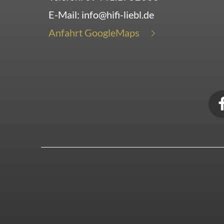
E-Mail:
info@hifi-liebl.de
Anfahrt GoogleMaps