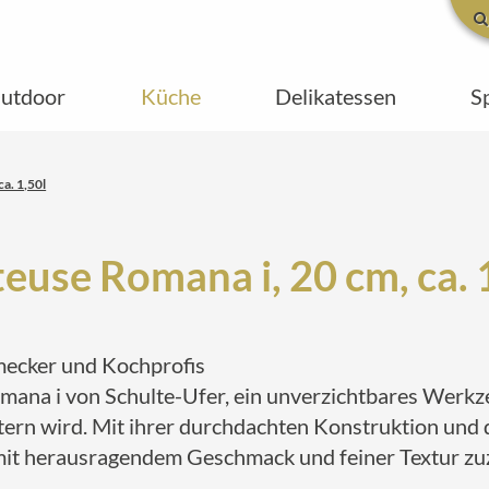
utdoor
Küche
Delikatessen
S
a. 1,50l
euse Romana i, 20 cm, ca. 
mecker und Kochprofis
omana i von Schulte-Ufer, ein unverzichtbares Werkz
rn wird. Mit ihrer durchdachten Konstruktion und de
 mit herausragendem Geschmack und feiner Textur zu