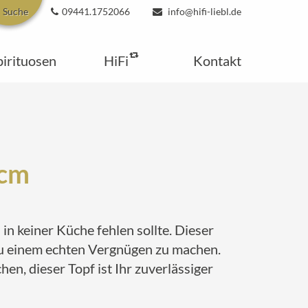
Suche
09441.1752066
info@hifi-liebl.de
pirituosen
HiFi
Kontakt
 cm
n keiner Küche fehlen sollte. Dieser
zu einem echten Vergnügen zu machen.
en, dieser Topf ist Ihr zuverlässiger