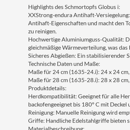
Highlights des Schmortopfs Globus i:
XXStrong-endura Antihaft-Versiegelung: 
Antihaft-Eigenschaften und macht den Top
zu reinigen.
Hochwertige Aluminiumguss-Qualität: Die
gleichmäßige Wärmeverteilung, was das K
Sicheres Abgießen: Ein stabilisierender 
Technische Daten und Maße:
Maße für 24 cm (1635-24.i): 24 x 24 cm, c
Maße für 28 cm (1635-28.i): 28 x 28 cm, c
Produktdetails:
Herdkompatibilität: Geeignet für alle He
backofengeeignet bis 180° C mit Deckel 
Reinigung: Manuelle Reinigung wird empf
Griffe: Handliche Edelstahlgriffe biete
Materialbeschreibung: