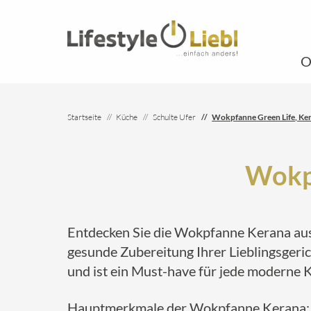
O
Startseite
Küche
Schulte Ufer
Wokpfanne Green Life, Ke
Wokpf
Entdecken Sie die Wokpfanne Kerana aus 
gesunde Zubereitung Ihrer Lieblingsgeric
und ist ein Must-have für jede moderne 
Hauptmerkmale der Wokpfanne Kerana: