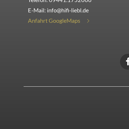
E-Mail:
info@hifi-liebl.de
Anfahrt GoogleMaps