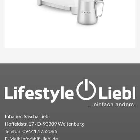
Inhaber: Sascha Liebl
Hoffeldstr. 17
· D-
93309
Weltenburg
Telefon:
09441.1752066
E-Mail:
info@hifi-liebl.de