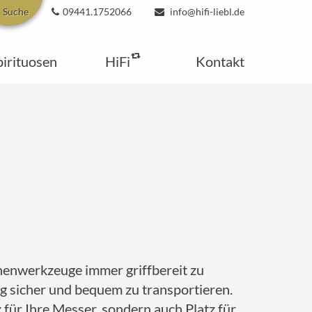
Suche
09441.1752066
info@hifi-liebl.de
pirituosen
HiFi
Kontakt
chenwerkzeuge immer griffbereit zu
g sicher und bequem zu transportieren.
 für Ihre Messer, sondern auch Platz für