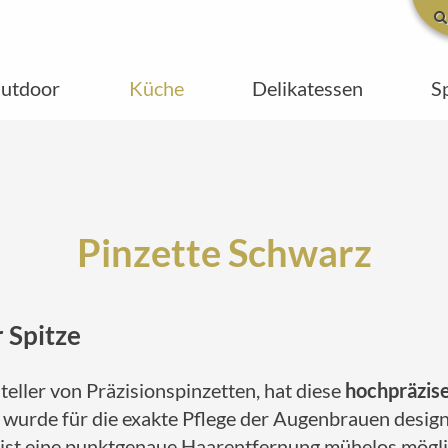
utdoor
Küche
Delikatessen
S
Pinzette Schwarz
 Spitze
teller von Präzisionspinzetten, hat diese
hochpräzise
e wurde für die exakte Pflege der Augenbrauen design
ist eine punktgenaue Haarentfernung mühelos möglich