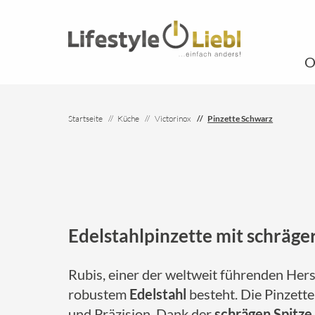
O
Startseite
Küche
Victorinox
Pinzette Schwarz
Edelstahlpinzette mit schräger
Rubis, einer der weltweit führenden Hers
robustem
Edelstahl
besteht. Die Pinzett
und Präzision. Dank der
schrägen Spitze