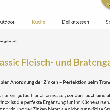
utdoor
Küche
Delikatessen
S
atengabel gelb
assic Fleisch- und Brateng
aler Anordnung der Zinken – Perfektion beim Tran
t nur ein gutes Tranchiermesser, sondern auch eine e
inox ist die perfekte Ergänzung für Ihr Küchenarsen
ordnung der Zinken bietet sie nicht nur präzise Stab