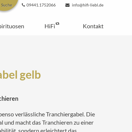
Suche
09441.1752066
info@hifi-liebl.de
pirituosen
HiFi
Kontakt
abel gelb
chieren
benso verlässliche Tranchiergabel. Die
al und macht das Tranchieren zu einer
ilität, sondern erleichtert das