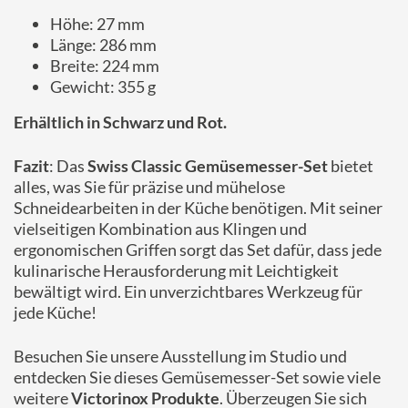
Höhe: 27 mm
Länge: 286 mm
Breite: 224 mm
Gewicht: 355 g
Erhältlich in Schwarz und Rot.
Fazit
: Das
Swiss Classic Gemüsemesser-Set
bietet
alles, was Sie für präzise und mühelose
Schneidearbeiten in der Küche benötigen. Mit seiner
vielseitigen Kombination aus Klingen und
ergonomischen Griffen sorgt das Set dafür, dass jede
kulinarische Herausforderung mit Leichtigkeit
bewältigt wird. Ein unverzichtbares Werkzeug für
jede Küche!
Besuchen Sie unsere Ausstellung im Studio und
entdecken Sie dieses Gemüsemesser-Set sowie viele
weitere
Victorinox Produkte
. Überzeugen Sie sich