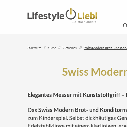
O
Startseite
Küche
Victorinox
Swiss Modern Brot- und Kon
Swiss Modern
Elegantes Messer mit Kunststoffgriff – 
Das
Swiss Modern Brot- und Konditorm
zum Kinderspiel. Selbst dickhäutiges Gem
Edelstahlklinge mit einem klarlinigen, e