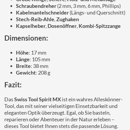
Schraubendreher
(2 mm, 3 mm, 6 mm, Phillips)
Kabelmantelschneider
(Längs- und Querschnitt)
Stech-Reib-Ahle
,
Zughaken
Kapselheber
,
Dosenöffner
,
Kombi-Spitzzange
Dimensionen:
Höhe
: 17 mm
Länge
: 105 mm
Breite
: 38 mm
Gewicht
: 208 g
Fazit:
Das
Swiss Tool Spirit MX
ist ein wahres Alleskönner-
Tool, das mit seiner vielseitigen Einsetzbarkeit und
eleganten Optik überzeugt. Egal, ob Sie basteln,
reparieren oder Abenteuer in der Natur erleben –
dieses Tool bietet Ihnen stets die passende Lösung.