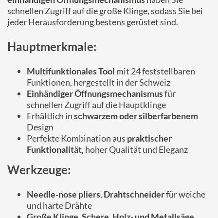
schnellen Zugriff auf die große Klinge, sodass Sie bei
jeder Herausforderung bestens gerüstet sind.
Hauptmerkmale:
Multifunktionales Tool
mit 24 feststellbaren
Funktionen, hergestellt in der Schweiz
Einhändiger Öffnungsmechanismus
für
schnellen Zugriff auf die Hauptklinge
Erhältlich in
schwarzem oder silberfarbenem
Design
Perfekte Kombination aus
praktischer
Funktionalität
, hoher Qualität und Eleganz
Werkzeuge:
Needle-nose pliers
,
Drahtschneider
für weiche
und harte Drähte
Große Klinge
,
Schere
,
Holz- und Metallsäge