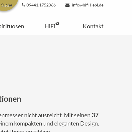
Suche
09441.1752066
info@hifi-liebl.de
pirituosen
HiFi
Kontakt
tionen
henmesser nicht ausreicht. Mit seinen
37
n einem kompakten und eleganten Design.
etet Ihnen unzählige