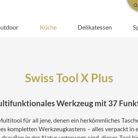
utdoor
Küche
Delikatessen
S
Swiss Tool X Plus
ultifunktionales Werkzeug mit 37 Funk
 Multitool für all jene, denen ein herkömmliches Tasc
 eines kompletten Werkzeugkastens – alles verpackt i
r draußen in der Natur unterwegs sind, dieses Tool bi