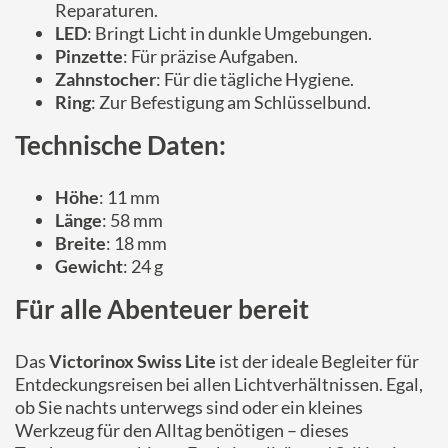
Reparaturen.
LED
: Bringt Licht in dunkle Umgebungen.
Pinzette
: Für präzise Aufgaben.
Zahnstocher
: Für die tägliche Hygiene.
Ring
: Zur Befestigung am Schlüsselbund.
Technische Daten:
Höhe
: 11 mm
Länge
: 58 mm
Breite
: 18 mm
Gewicht
: 24 g
Für alle Abenteuer bereit
Das
Victorinox Swiss Lite
ist der ideale Begleiter für
Entdeckungsreisen bei allen Lichtverhältnissen. Egal,
ob Sie nachts unterwegs sind oder ein kleines
Werkzeug für den Alltag benötigen – dieses