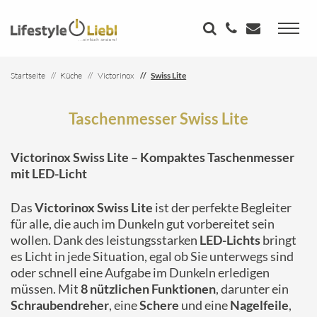
Startseite
Küche
Victorinox
Swiss Lite
Taschenmesser Swiss Lite
Victorinox Swiss Lite – Kompaktes Taschenmesser
mit LED-Licht
Das
Victorinox Swiss Lite
ist der perfekte Begleiter
für alle, die auch im Dunkeln gut vorbereitet sein
wollen. Dank des leistungsstarken
LED-Lichts
bringt
es Licht in jede Situation, egal ob Sie unterwegs sind
oder schnell eine Aufgabe im Dunkeln erledigen
müssen. Mit
8 nützlichen Funktionen
, darunter ein
Schraubendreher
, eine
Schere
und eine
Nagelfeile
,