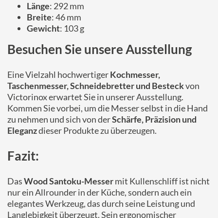
Länge
: 292 mm
Breite
: 46 mm
Gewicht
: 103 g
Besuchen Sie unsere Ausstellung
Eine Vielzahl hochwertiger
Kochmesser,
Taschenmesser, Schneidebretter und Besteck
von
Victorinox erwartet Sie in unserer Ausstellung.
Kommen Sie vorbei, um die Messer selbst in die Hand
zu nehmen und sich von der
Schärfe, Präzision und
Eleganz
dieser Produkte zu überzeugen.
Fazit:
Das
Wood Santoku-Messer
mit Kullenschliff ist nicht
nur ein Allrounder in der Küche, sondern auch ein
elegantes Werkzeug, das durch seine Leistung und
Langlebigkeit überzeugt. Sein ergonomischer