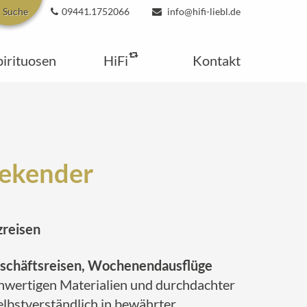
Suche
09441.1752066
info@hifi-liebl.de
pirituosen
HiFi
Kontakt
eekender
zreisen
schäftsreisen, Wochenendausflüge
chwertigen Materialien und durchdachter
elbstverständlich in bewährter