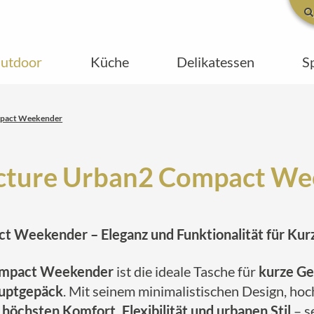
utdoor
Küche
Delikatessen
S
mpact Weekender
cture Urban2 Compact W
t Weekender – Eleganz und Funktionalität für Kur
Compact Weekender
ist die ideale Tasche für
kurze Ge
auptgepäck
. Mit seinem minimalistischen Design, ho
r
höchsten Komfort, Flexibilität und urbanen Stil
– s