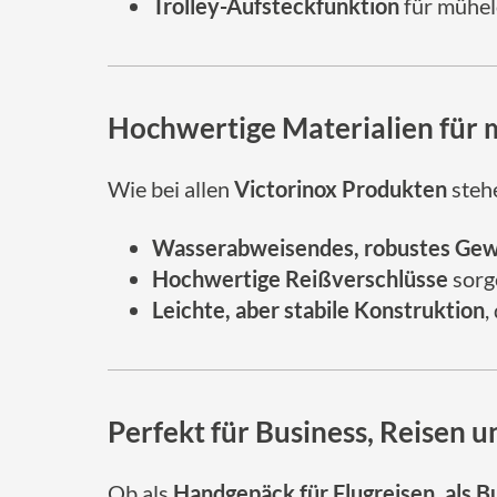
Trolley-Aufsteckfunktion
für mühelo
Hochwertige Materialien für 
Wie bei allen
Victorinox Produkten
steh
Wasserabweisendes, robustes Ge
Hochwertige Reißverschlüsse
sorge
Leichte, aber stabile Konstruktion
,
Perfekt für Business, Reisen u
Ob als
Handgepäck für Flugreisen, als 