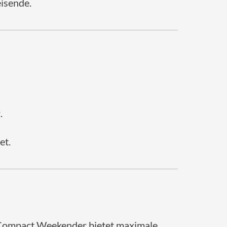
eisende.
.
et.
Compact Weekender bietet maximale