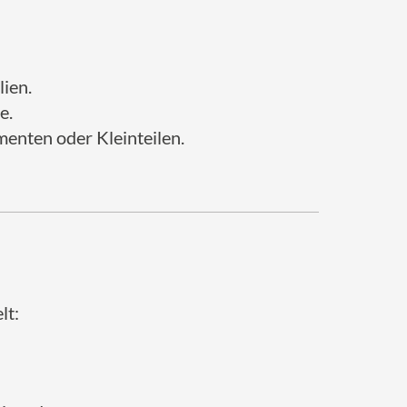
ien.
e.
enten oder Kleinteilen.
lt: