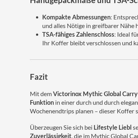
Handgepäckmaße und TSA-Sc
Kompakte Abmessungen
: Entsprec
und alles Nötige in greifbarer Nähe 
TSA-fähiges Zahlenschloss
: Ideal 
Ihr Koffer bleibt verschlossen und 
Fazit
Mit dem
Victorinox Mythic Global Carr
Funktion
in einer durch und durch elegan
Wochenendtrips planen – dieser Koffer so
Überzeugen Sie sich bei
Lifestyle Liebl
se
Zuverlässigkeit
, die im Mythic Global Ca