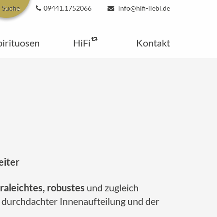
Suche
09441.1752066
info@hifi-liebl.de
pirituosen
HiFi
Kontakt
eiter
traleichtes, robustes
und zugleich
durchdachter Innenaufteilung und der