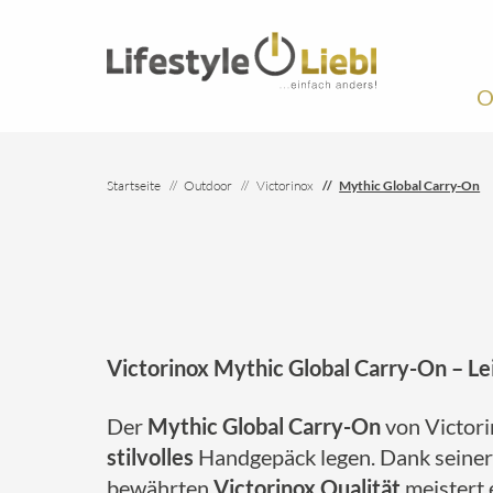
O
Startseite
Outdoor
Victorinox
Mythic Global Carry-On
Victorinox Mythic Global Carry-On – Lei
Der
Mythic Global Carry-On
von Victorin
stilvolles
Handgepäck legen. Dank seiner
bewährten
Victorinox Qualität
meistert 