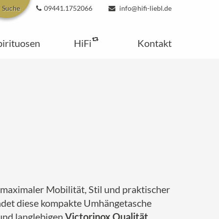
Suche
09441.1752066
info@hifi-liebl.de
pirituosen
HiFi
Kontakt
 maximaler Mobilität, Stil und praktischer
rbindet diese kompakte Umhängetasche
 und langlebigen
Victorinox Qualität
.