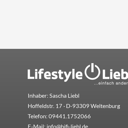
Inhaber: Sascha Liebl
Hoffeldstr. 17
· D-
93309
Weltenburg
Telefon:
09441.1752066
E-Mail:
info@hifi-liebl.de