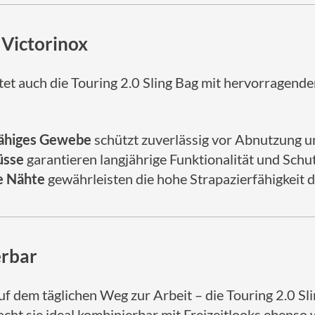
 Victorinox
tet auch die Touring 2.0 Sling Bag mit hervorragende
ähiges Gewebe
schützt zuverlässig vor Abnutzung u
üsse
garantieren langjährige Funktionalität und Sch
e Nähte
gewährleisten die hohe Strapazierfähigkeit d
erbar
 dem täglichen Weg zur Arbeit – die Touring 2.0 Slin
acht sie ideal kombinierbar mit Freizeitlooks ebenso 