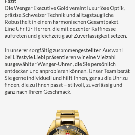
Fazit
Die
Wenger
Executive
Gold
vereint
luxuriöse
Optik,
präzise
Schweizer
Technik
und
alltags­taugliche
Robustheit
in
einem
harmonischen
Gesamtpaket.
Eine
Uhr
für
Herren,
die
mit
dezenter
Raffinesse
auftreten
und
gleichzeitig
auf
Zuverlässigkeit
setzen.
In
unserer
sorgfältig
zusammengestellten
Auswahl
bei
Lifestyle
Liebl
präsentieren
wir
eine
Vielzahl
ausgewählter
Wenger-
Uhren,
die
Sie
persönlich
entdecken
und
anprobieren
können.
Unser
Team
berät
Sie
gerne
individuell
und
hilft
Ihnen,
genau
die
Uhr
zu
finden,
die
zu
Ihnen
passt –
stilvoll,
zuverlässig
und
ganz
nach
Ihrem
Geschmack.