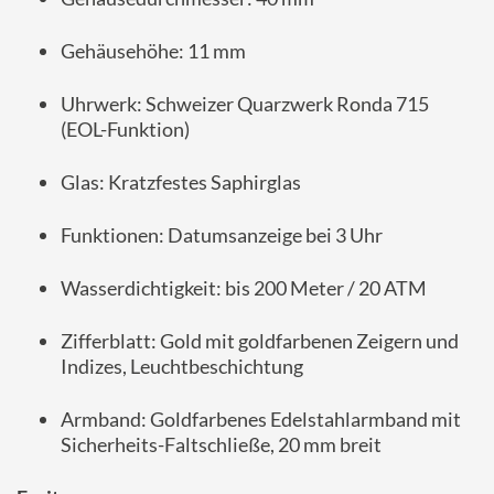
Gehäusehöhe:
11
mm
Uhrwerk:
Schweizer
Quarzwerk
Ronda
715
(
EOL-
Funktion)
Glas:
Kratzfestes
Saphirglas
Funktionen:
Datumsanzeige
bei
3
Uhr
Wasserdichtigkeit:
bis
200
Meter /
20
ATM
Zifferblatt:
Gold
mit
goldfarbenen
Zeigern
und
Indizes,
Leuchtbeschichtung
Armband:
Goldfarbenes
Edelstahlarmband
mit
Sicherheits-
Faltschließe,
20
mm
breit