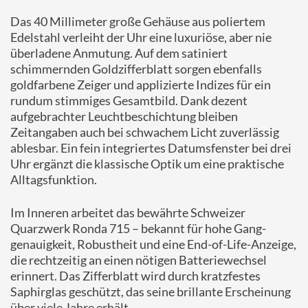
Das
40
Millimeter
große
Gehäuse
aus
poliertem
Edelstahl
verleiht
der
Uhr
eine
luxuriöse,
aber
nie
überladene
Anmutung.
Auf
dem
satiniert
schimmernden
Goldzifferblatt
sorgen
ebenfalls
goldfarbene
Zeiger
und
applizierte
Indizes
für
ein
rundum
stimmiges
Gesamtbild.
Dank
dezent
aufgebrachter
Leuchtbeschichtung
bleiben
Zeitangaben
auch
bei
schwachem
Licht
zuverlässig
ablesbar.
Ein
fein
integriertes
Datumsfenster
bei
drei
Uhr
ergänzt
die
klassische
Optik
um
eine
praktische
Alltag­sfunktion.
Im
Inneren
arbeitet
das
bewährte
Schweizer
Quarzwerk
Ronda
715 –
bekannt
für
hohe
Gang­
genauigkeit,
Robustheit
und
eine
End-
of-
Life-
Anzeige,
die
rechtzeitig
an
einen
nötigen
Batteriewechsel
erinnert.
Das
Zifferblatt
wird
durch
kratzfestes
Saphirglas
geschützt,
das
seine
brillante
Erscheinung
über
viele
Jahre
erhält.