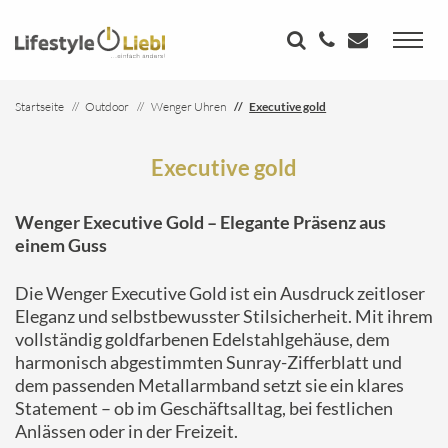
Startseite
Outdoor
Wenger Uhren
Executive gold
Executive gold
Wenger
Executive
Gold –
Elegante
Präsenz
aus
einem
Guss
Die
Wenger
Executive
Gold
ist
ein
Ausdruck
zeitloser
Eleganz
und
selbstbewusster
Stil­sicherheit.
Mit
ihrem
vollständig
goldfarbenen
Edelstahlgehäuse,
dem
harmonisch
abgestimmten
Sunray-
Zifferblatt
und
dem
passenden
Metallarmband
setzt
sie
ein
klares
Statement –
ob
im
Geschäftsalltag,
bei
festlichen
Anlässen
oder
in
der
Freizeit.