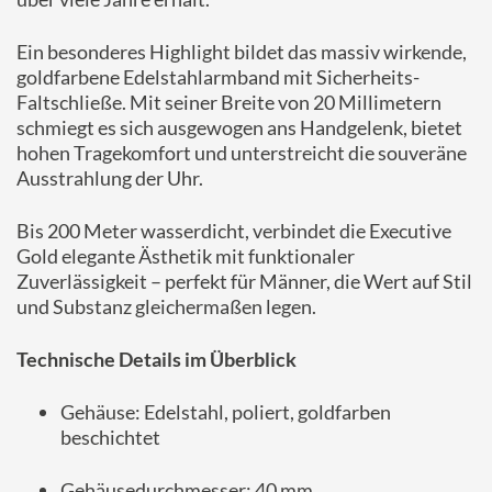
Ein
besonderes
Highlight
bildet
das
massiv
wirkende,
goldfarbene
Edelstahlarmband
mit
Sicherheits-
Faltschließe.
Mit
seiner
Breite
von
20
Millimetern
schmiegt
es
sich
ausgewogen
ans
Handgelenk,
bietet
hohen
Tragekomfort
und
unterstreicht
die
souveräne
Ausstrahlung
der
Uhr.
Bis
200
Meter
wasserdicht,
verbindet
die
Executive
Gold
elegante
Ästhetik
mit
funktionaler
Zuverlässigkeit –
perfekt
für
Männer,
die
Wert
auf
Stil
und
Substanz
gleichermaßen
legen.
Technische
Details
im
Überblick
Gehäuse:
Edelstahl,
poliert,
goldfarben
beschichtet
Gehäusedurchmesser:
40
mm