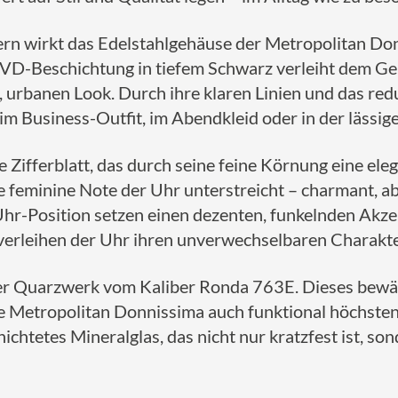
rn wirkt das Edelstahlgehäuse der Metropolitan Do
D-Beschichtung in tiefem Schwarz verleiht dem Gehä
urbanen Look. Durch ihre klaren Linien und das redu
 im Business-Outfit, im Abendkleid oder in der lässig
Zifferblatt, das durch seine feine Körnung eine elegan
ie feminine Note der Uhr unterstreicht – charmant, abe
-Uhr-Position setzen einen dezenten, funkelnden Akz
 verleihen der Uhr ihren unverwechselbaren Charakte
zer Quarzwerk vom Kaliber Ronda 763E. Dieses bewäh
ie Metropolitan Donnissima auch funktional höchste
ichtetes Mineralglas, das nicht nur kratzfest ist, so