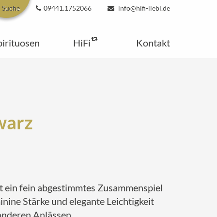
Suche
09441.1752066
info@hifi-liebl.de
pirituosen
HiFi
Kontakt
warz
st ein fein abgestimmtes Zusammenspiel
nine Stärke und elegante Leichtigkeit
sonderen Anlässen.