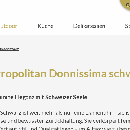
utdoor
Küche
Delikatessen
S
sima schwarz
ropolitan Donnissima sch
nine Eleganz mit Schweizer Seele
chwarz ist weit mehr als nur eine Damenuhr – sie i
sse und bewusster Zurückhaltung. Sie verkörpert femi
Wert auf Stil und Qualität legen – im Alltag wie zu be