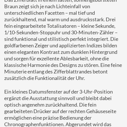
Braun zeigt sich je nach Lichteinfall von
unterschiedlichen Facetten – mal tief und
zurückhaltend, mal warm und ausdrucksstark. Drei
fein eingearbeitete Totalisatoren – kleine Sekunde,
1/10-Sekunden-Stoppuhr und 30-Minuten-Zähler –
sind funktional und stilistisch perfekt integriert. Die
goldfarbenen Zeiger und applizierten Indizes bilden
einen eleganten Kontrast zum dunklen Hintergrund
und sorgen für exzellente Ablesbarkeit, ohne die
klassische Harmonie des Designs zu stören. Eine feine
Minuterie entlang des Zifferblattrandes betont
zusätzlich die Funktionalität der Uhr.
Ein kleines Datumsfenster auf der 3-Uhr-Position
ergänzt die Ausstattung sinnvoll und bleibt dabei
optisch angenehm zurückhaltend. Die fein
gearbeiteten Drücker auf der rechten Gehäuseseite
ermöglichen eine präzise Bedienung der
Chronographenfunktionen. Abgerundet wird das