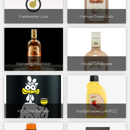
Walnuss Cream Likör
Waldmeister Likör
Weinbergpfirsichlikör
Weisse Schokolade
Klötenköm Eierlikör
Kopfgetriebeöl LAKRIZZ