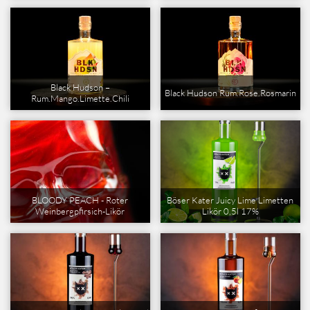
Black Hudson –
Black Hudson Rum.Rose.Rosmarin
Rum.Mango.Limette.Chili
BLOODY PEACH - Roter
Böser Kater Juicy Lime Limetten
Weinbergpfirsich-Likör
Likör 0,5l 17%