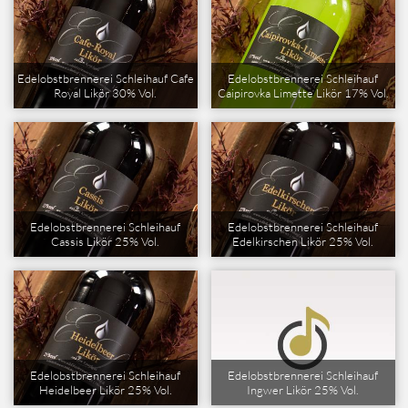
Edelobstbrennerei Schleihauf Cafe
Edelobstbrennerei Schleihauf
Royal Likör 30% Vol.
Caipirovka Limette Likör 17% Vol.
Edelobstbrennerei Schleihauf
Edelobstbrennerei Schleihauf
Cassis Likör 25% Vol.
Edelkirschen Likör 25% Vol.
Edelobstbrennerei Schleihauf
Edelobstbrennerei Schleihauf
Heidelbeer Likör 25% Vol.
Ingwer Likör 25% Vol.