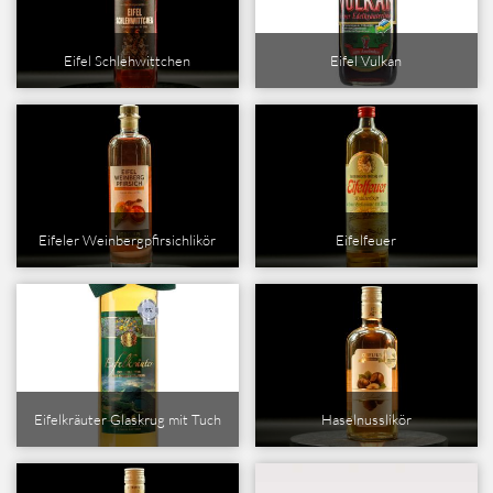
Eifel Schlehwittchen
Eifel Vulkan
Eifeler Weinbergpfirsichlikör
Eifelfeuer
Eifelkräuter Glaskrug mit Tuch
Haselnusslikör