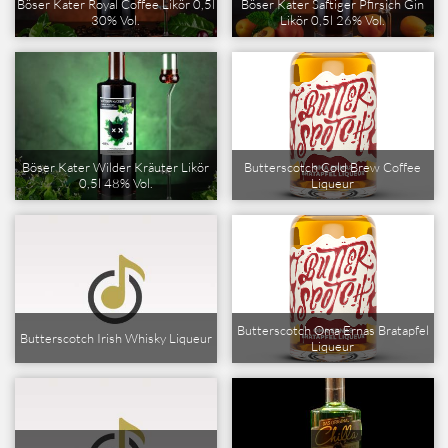
Böser Kater Royal Coffee Likör 0,5l
Böser Kater Saftiger Pfirsich Gin
30% Vol.
Likör 0,5l 26% Vol.
Böser Kater Wilder Kräuter Likör
Butterscotch Cold Brew Coffee
0,5l 48% Vol.
Liqueur
Butterscotch Oma Ernas Bratapfel
Butterscotch Irish Whisky Liqueur
Liqueur