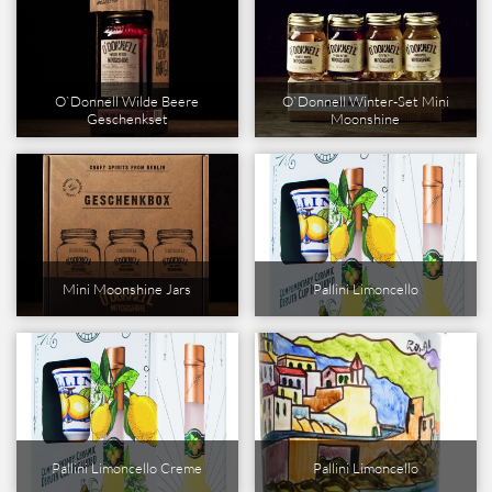
O`Donnell Wilde Beere
O`Donnell Winter-Set Mini
Geschenkset
Moonshine
Mini Moonshine Jars
Pallini Limoncello
Pallini Limoncello Creme
Pallini Limoncello