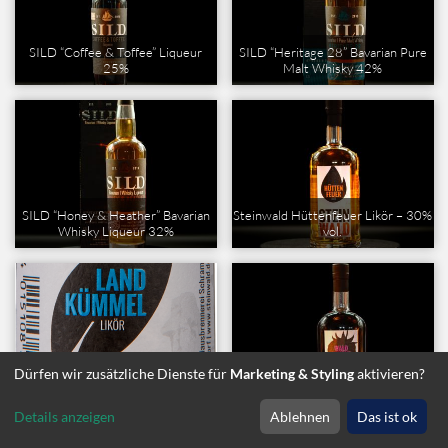
SILD “Coffee & Toffee” Liqueur
SILD “Heritage 28” Bavarian Pure
25%
Malt Whisky 42%
SILD “Honey & Heather” Bavarian
Steinwald Hüttenfeuer Likör – 30%
Whisky Liqueur 32%
vol.
Dürfen wir zusätzliche Dienste für
Marketing & Styling
aktivieren?
Steinwald Landkümmel Likör – 30%
Steinwald Waldfrucht Likör – 25%
vol.
vol.
Details anzeigen
Ablehnen
Das ist ok