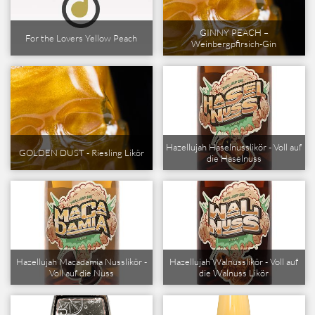
GINNY PEACH –
For the Lovers Yellow Peach
Weinbergpfirsich-Gin
Hazellujah Haselnusslikör - Voll auf
GOLDEN DUST - Riesling Likör
die Haselnuss
Hazellujah Macadamia Nusslikör -
Hazellujah Walnusslikör - Voll auf
Voll auf die Nuss
die Walnuss Likör