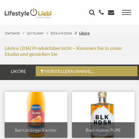
Startseite
Spirituosen
Edle Alkohole
Liköre
Liköre (206) Produktübersicht – Kommen Sie in unser
Studio und genießen Sie
LIKÖRE
HERSTELLERAUSWAHL...
Bad Kötztinger Eierlikör
Black Hudson PURE