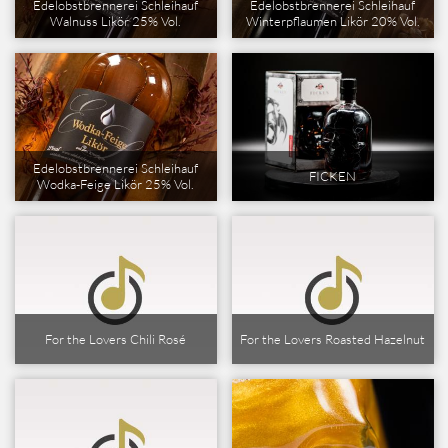
Edelobstbrennerei Schleihauf
Edelobstbrennerei Schleihauf
Walnuss Likör 25% Vol.
Winterpflaumen Likör 20% Vol.
Edelobstbrennerei Schleihauf
FICKEN
Wodka-Feige Likör 25% Vol.
For the Lovers Chili Rosé
For the Lovers Roasted Hazelnut