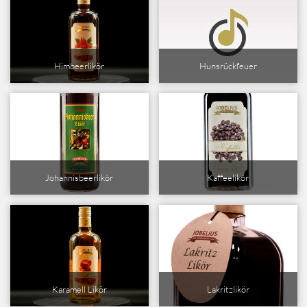
Himbeerlikör
Hunsrückfeuer
Johannisbeerlikör
Kaffeelikör
Karamell Likör
Lakritzlikör