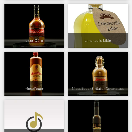
Licor Dóro
Limoncello Likör
Moselfeuer
Moselfeuer Kräuter Schokolade