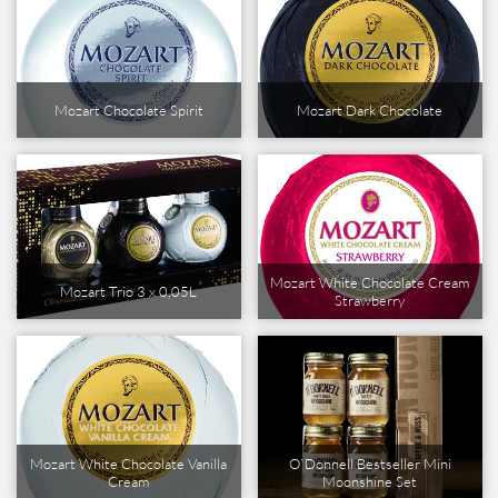
Mozart Chocolate Spirit
Mozart Dark Chocolate
Mozart White Chocolate Cream
Mozart Trio 3 x 0,05L
Strawberry
Mozart White Chocolate Vanilla
O`Donnell Bestseller Mini
Cream
Moonshine Set