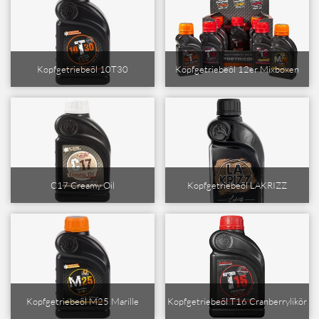
Kopfgetriebeöl 10T30
Kopfgetriebeöl 12er Mixboxen
C17 Creamy Oil
Kopfgetriebeöl LAKRIZZ
Kopfgetriebeöl M25 Marille
Kopfgetriebeöl T16 Cranberrylikör