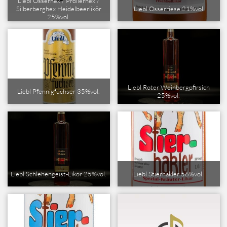
Liebl Osserhex / Pröllerhex /
Liebl Osserriese 21%vol
Silberberghex Heidelbeerlikör
25%vol.
Liebl Roter Weinbergpfirsich
Liebl Pfennigfuchser 35%vol.
25%vol.
Liebl Schlehengeist-Likör 25%vol.
Liebl Stierhakler 56%vol.