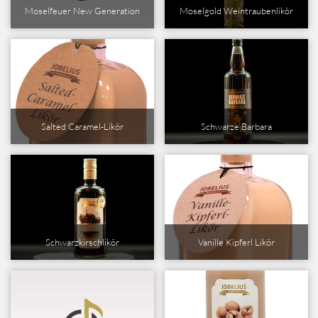
Moselgold Weintraubenlikör
Moselfeuer New Generation
Salted Caramel-Likör
Schwarze Barbara
Schwarzkirschlikör
Vanille Kipferl Likör