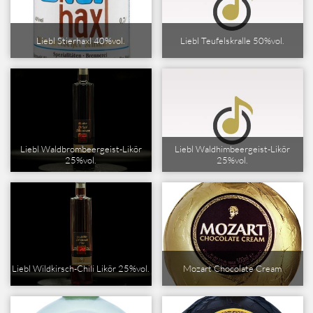
Liebl Stierhaxl 40%vol.
Liebl Teufelskralle 50%vol.
Liebl Waldbrombeergeist-Likör
Liebl Waldhimbeergeist-Likör
25%vol.
25%vol.
Liebl Wildkirsch-Chili Likör 25%vol.
Mozart Chocolate Cream