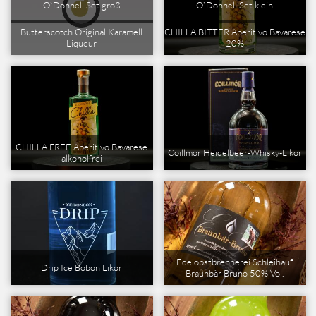
O`Donnell Set groß
O`Donnell Set klein
CHILLA BITTER Aperitivo Bavarese
Butterscotch Original Karamell
20%
Liqueur
CHILLA FREE Aperitivo Bavarese
Coillmór Heidelbeer-Whisky-Likör
alkoholfrei
Edelobstbrennerei Schleihauf
Drip Ice Bobon Likör
Braunbär Bruno 50% Vol.