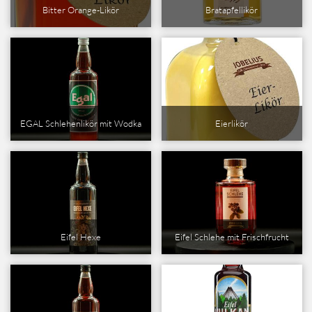
Bitter Orange-Likör
Bratapfellikör
EGAL Schlehenlikör mit Wodka
Eierlikör
Eifel Hexe
Eifel Schlehe mit Frischfrucht