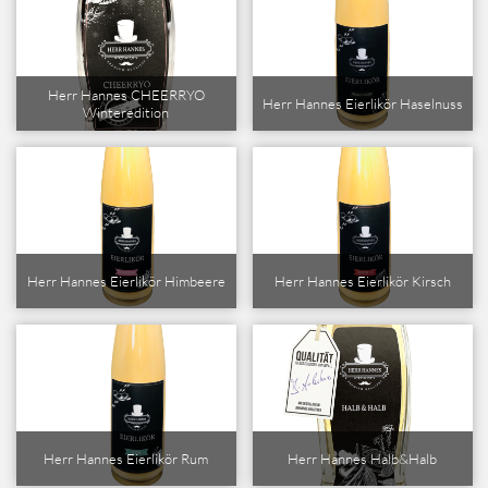
Herr Hannes CHEERRYO
Herr Hannes Eierlikör Haselnuss
Winteredition
Herr Hannes Eierlikör Himbeere
Herr Hannes Eierlikör Kirsch
Herr Hannes Eierlikör Rum
Herr Hannes Halb&Halb