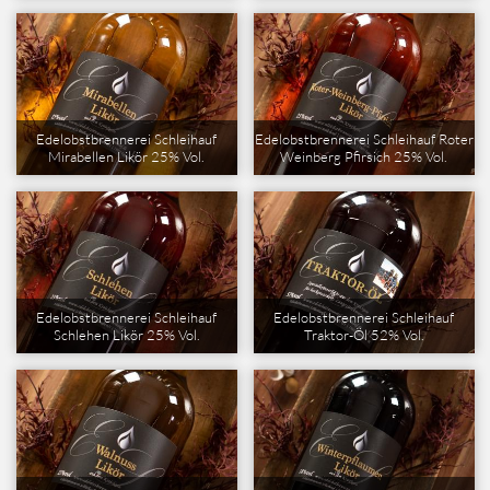
Edelobstbrennerei Schleihauf
Edelobstbrennerei Schleihauf Roter
Mirabellen Likör 25% Vol.
Weinberg Pfirsich 25% Vol.
Edelobstbrennerei Schleihauf
Edelobstbrennerei Schleihauf
Schlehen Likör 25% Vol.
Traktor-Öl 52% Vol.