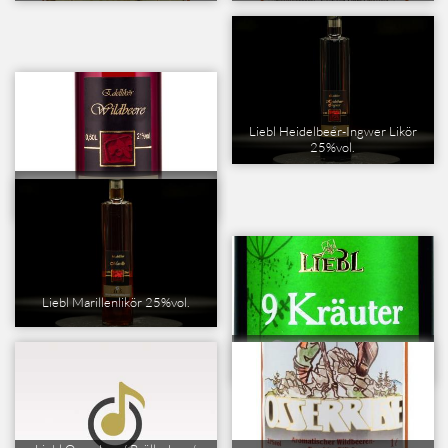
Liebl Heidelbeer-Ingwer Likör
25%vol.
Liebl Edellikör Wildbeere 21%vol.
Liebl Marillenlikör 25%vol.
Liebl Neun-Kräuter-Geheimnisse
50%vol.