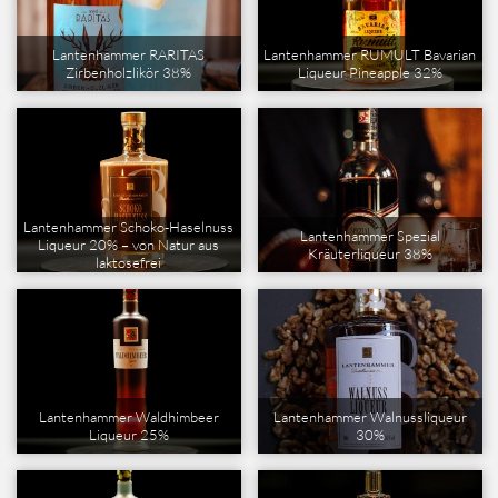
Lantenhammer RARITAS
Lantenhammer RUMULT Bavarian
Zirbenholzlikör 38%
Liqueur Pineapple 32%
Lantenhammer Schoko-Haselnuss
Lantenhammer Spezial
Liqueur 20% – von Natur aus
Kräuterliqueur 38%
laktosefrei
Lantenhammer Waldhimbeer
Lantenhammer Walnussliqueur
Liqueur 25%
30%