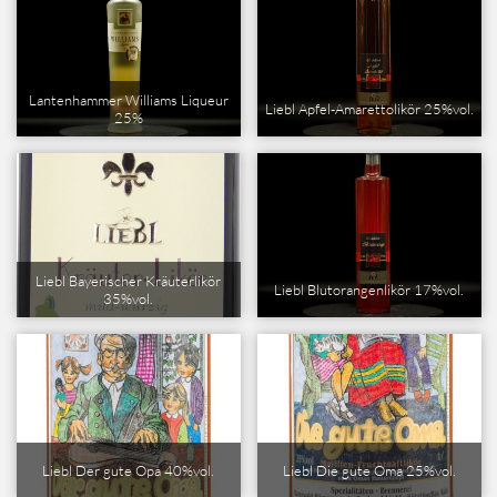
Lantenhammer Williams Liqueur
Liebl Apfel-Amarettolikör 25%vol.
25%
Liebl Bayerischer Kräuterlikör
Liebl Blutorangenlikör 17%vol.
35%vol.
Liebl Der gute Opa 40%vol.
Liebl Die gute Oma 25%vol.