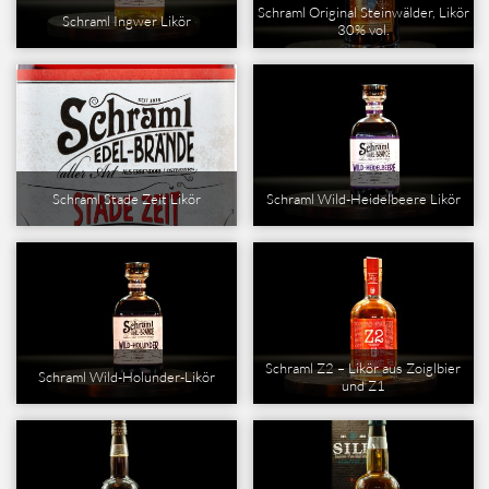
Schraml Original Steinwälder, Likör
Schraml Ingwer Likör
30% vol.
Schraml Stade Zeit Likör
Schraml Wild-Heidelbeere Likör
Schraml Z2 – Likör aus Zoiglbier
Schraml Wild-Holunder-Likör
und Z1