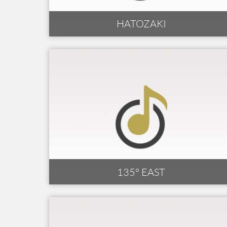
HATOZAKI
135° EAST