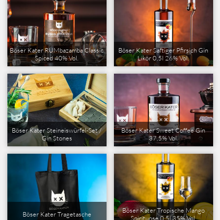
Böser Kater RUMbazamba Classic
Böser Kater Saftiger Pfirsich Gin
Spiced 40% Vol.
Likör 0,5l 26% Vol.
Böser Kater Steineiswürfel-Set /
Böser Kater Sweet Coffee Gin
Gin Stones
37,5% Vol.
Böser Kater Tropische Mango
Böser Kater Tragetasche
Spirituose 0,5l 35% Vol.