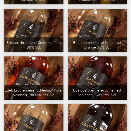
Edelobstbrennerei Schleihauf Nix
Edelobstbrennerei Schleihauf
38% Vol.
Orange 35% Vol.
Edelobstbrennerei Schleihauf Roter
Edelobstbrennerei Schleihauf
Weinberg Pfirsich 25% Vol.
Schlehen Likör 25% Vol.