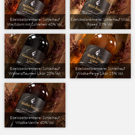
Edelobstbrennerei Schleihauf
Edelobstbrennerei Schleihauf Wild-
Weißdorn mit Schlehen 40% Vol.
Rosen 37% Vol.
Edelobstbrennerei Schleihauf
Edelobstbrennerei Schleihauf
Winterpflaumen Likör 20% Vol.
Wodka-Feige Likör 25% Vol.
Edelobstbrennerei Schleihauf
Wodka-Vanille 40% Vol.