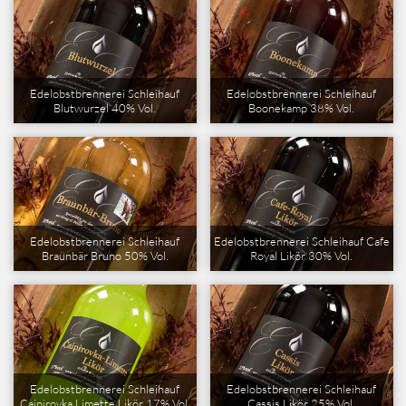
Edelobstbrennerei Schleihauf
Edelobstbrennerei Schleihauf
Blutwurzel 40% Vol.
Boonekamp 38% Vol.
Edelobstbrennerei Schleihauf
Edelobstbrennerei Schleihauf Cafe
Braunbär Bruno 50% Vol.
Royal Likör 30% Vol.
Edelobstbrennerei Schleihauf
Edelobstbrennerei Schleihauf
Caipirovka Limette Likör 17% Vol.
Cassis Likör 25% Vol.