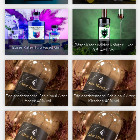
Böser Kater Wilder Kräuter Likör
Böser Kater Two Faced Gin
0,5l 48% Vol.
Edelobstbrennerei Schleihauf Alter
Edelobstbrennerei Schleihauf Alter
Himbeer 40% Vol.
Kirschen 40% Vol.