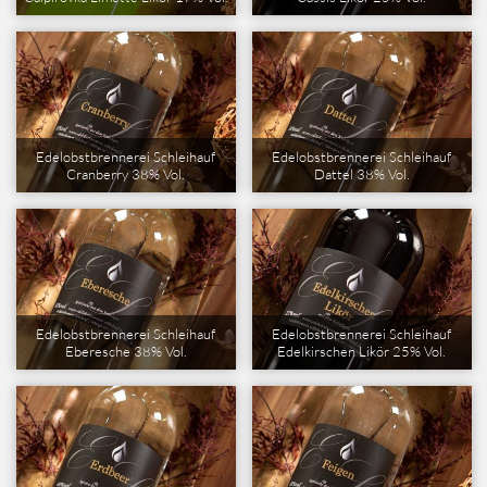
Edelobstbrennerei Schleihauf
Edelobstbrennerei Schleihauf
Cranberry 38% Vol.
Dattel 38% Vol.
Edelobstbrennerei Schleihauf
Edelobstbrennerei Schleihauf
Eberesche 38% Vol.
Edelkirschen Likör 25% Vol.