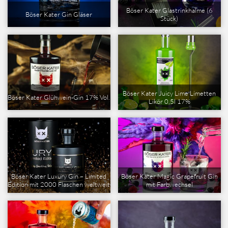
Böser Kater Glastrinkhalme (6
Böser Kater Gin Gläser
Stück)
Böser Kater Juicy Lime Limetten
Böser Kater Glühwein-Gin 17% Vol.
Likör 0,5l 17%
Böser Kater Luxury Gin – Limited
Böser Kater Magic Grapefruit Gin
Edition mit 2000 Flaschen weltweit
mit Farbwechsel