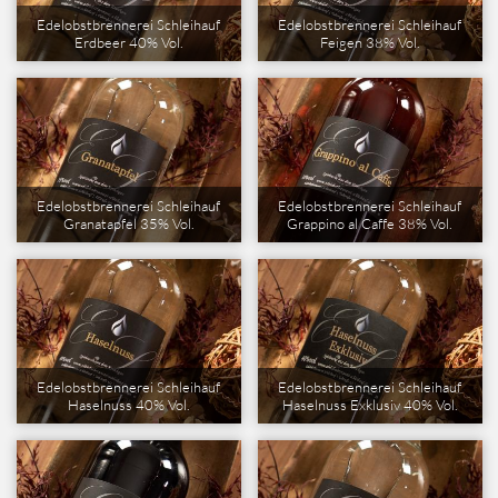
Edelobstbrennerei Schleihauf
Edelobstbrennerei Schleihauf
Erdbeer 40% Vol.
Feigen 38% Vol.
Edelobstbrennerei Schleihauf
Edelobstbrennerei Schleihauf
Granatapfel 35% Vol.
Grappino al Caffe 38% Vol.
Edelobstbrennerei Schleihauf
Edelobstbrennerei Schleihauf
Haselnuss 40% Vol.
Haselnuss Exklusiv 40% Vol.