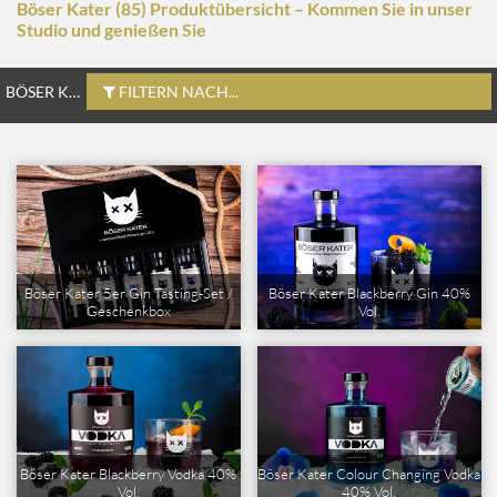
Böser Kater (85) Produktübersicht – Kommen Sie in unser
Studio und genießen Sie
BÖSER KATER
FILTERN NACH...
Böser Kater 5er Gin Tasting-Set /
Böser Kater Blackberry Gin 40%
Geschenkbox
Vol.
Böser Kater Blackberry Vodka 40%
Böser Kater Colour Changing Vodka
Vol.
40% Vol.