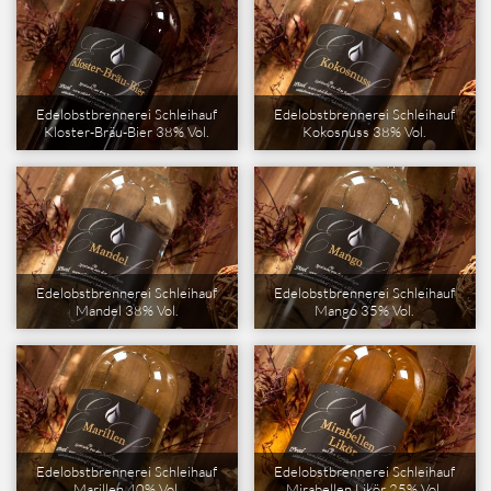
Edelobstbrennerei Schleihauf
Edelobstbrennerei Schleihauf
Kloster-Bräu-Bier 38% Vol.
Kokosnuss 38% Vol.
Edelobstbrennerei Schleihauf
Edelobstbrennerei Schleihauf
Mandel 38% Vol.
Mango 35% Vol.
Edelobstbrennerei Schleihauf
Edelobstbrennerei Schleihauf
Marillen 40% Vol.
Mirabellen Likör 25% Vol.