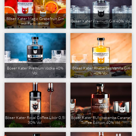
Böser Kater Magic Grapefruit Gin
Böser Kater Premium Gin 40% Vol.
mit Farbwechsel
Böser Kater Premium Vodka 40%
Böser Kater Rhabarber Vanilla Gin
Vol.
40% Vol.
Böser Kater Royal Coffee Likör 0,5l
Böser Kater RUMbazamba Caramel
30% Vol.
Toffee Edition 40% Vol.