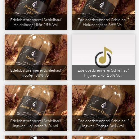
Edelobstbrennerei Schleihauf
Edelobstbrennerei Schleihauf
Heidelbeer Likör 25% Vol.
Holunderbeer 38% Vol.
Edelobstbrennerei Schleihauf
Edelobstbrennerei Schleihauf
Hopfen 38% Vol.
Ingwer Likör 25% Vol.
Edelobstbrennerei Schleihauf
Edelobstbrennerei Schleihauf
Ingwer-Holunder 38% Vol.
Ingwer-Orange 38% Vol.