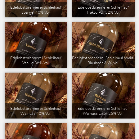
Edelobstbrennerei Schleihauf
Edelobstbrennerei Schleihauf
Spargel 40% Vol.
Traktor-Öl 52% Vol.
Edelobstbrennerei Schleihauf
Edelobstbrennerei Schleihauf Wald-
Vanille 38% Vol.
Blaubeer 38% Vol.
Edelobstbrennerei Schleihauf
Edelobstbrennerei Schleihauf
Walnuss 40% Vol.
Walnuss Likör 25% Vol.