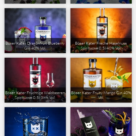
Böser Kater Dragonfruit Blueberry
Böser Kater Freche Haselnuss
Gin 40% Vol.
Spirituose 0,5l 40% Vol.
Böser Kater Fruchtige Waldbeeren
Böser Kater Fruity Mango Gin 40%
Spirituose 0,5l 38% Vol.
Vol.