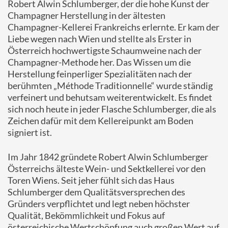
Robert Alwin Schlumberger, der die hohe Kunst der
Champagner Herstellung in der ältesten
Champagner-Kellerei Frankreichs erlernte. Er kam der
Liebe wegen nach Wien und stellte als Erster in
Österreich hochwertigste Schaumweine nach der
Champagner-Methode her. Das Wissen um die
Herstellung feinperliger Spezialitäten nach der
berühmten „Méthode Traditionnelle“ wurde ständig
verfeinert und behutsam weiterentwickelt. Es findet
sich noch heute in jeder Flasche Schlumberger, die als
Zeichen dafür mit dem Kellereipunkt am Boden
signiert ist.
Im Jahr 1842 gründete Robert Alwin Schlumberger
Österreichs älteste Wein- und Sektkellerei vor den
Toren Wiens. Seit jeher fühlt sich das Haus
Schlumberger dem Qualitätsversprechen des
Gründers verpflichtet und legt neben höchster
Qualität, Bekömmlichkeit und Fokus auf
österreichische Wertschöpfung auch großen Wert auf