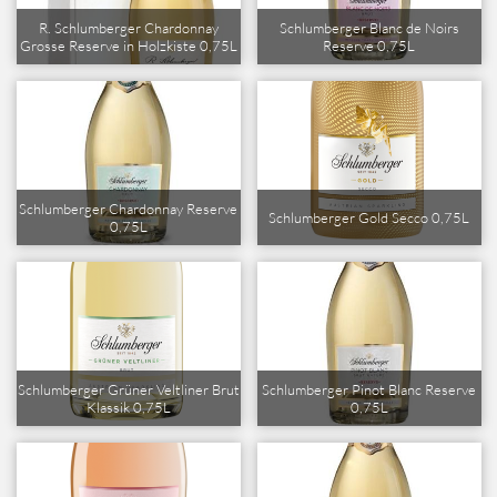
R. Schlumberger Chardonnay
Schlumberger Blanc de Noirs
Grosse Reserve in Holzkiste 0,75L
Reserve 0,75L
Schlumberger Chardonnay Reserve
Schlumberger Gold Secco 0,75L
0,75L
Schlumberger Grüner Veltliner Brut
Schlumberger Pinot Blanc Reserve
Klassik 0,75L
0,75L