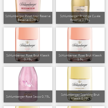
Schlumberger Pinot Noir Reserve
Schlumberger Prestige Cuvée
Reserve 0,75 L
Reserve 0,75L
Schlumberger Rosé Brut Klassik
Schlumberger Rosé Brut Klassik
0,75L
1,5L
Schlumberger Sparkling Brut
Schlumberger Rosé Secco 0,75L
Klassik 0,75L