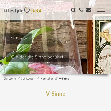
V-Sinne
Gin der die Sinne berührt
Startseite
Spirituosen
Hersteller
V-Sinne
V-Sinne