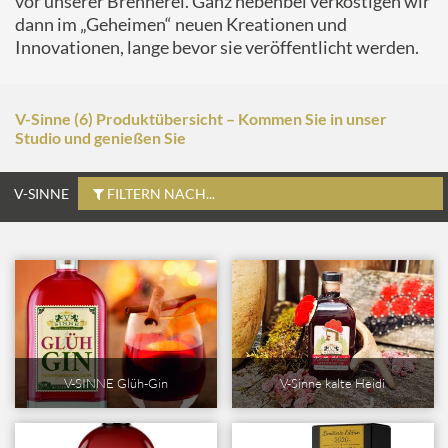
vor unserer Brennerei. Ganz nebenbei verköstigen wir
dann im „Geheimen“ neuen Kreationen und
Innovationen, lange bevor sie veröffentlicht werden.
V-Sinne (6) Produktübersicht – Kommen Sie in unser
Studio und genießen Sie
V-SINNE
FILTERN NACH...
V-SINNE Glüh-Gin
V-Sinne kalte Heidi